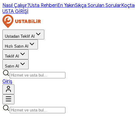
Nasıl Çalışır?
Usta Rehberi
En Yakın
Sıkça Sorulan Sorular
Koçta
USTA GİRİŞİ
Ustadan Teklif Al
Hızlı Satın Al
Teklif Al
Satın Al
Giriş