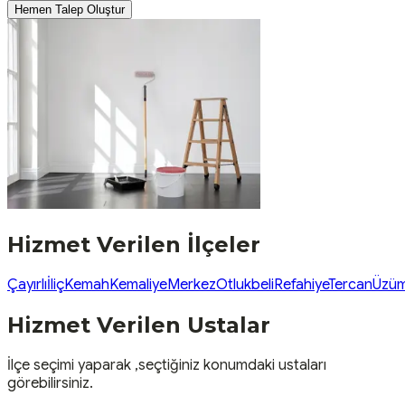
Hemen Talep Oluştur
Hizmet Verilen İlçeler
Çayırlı
İliç
Kemah
Kemaliye
Merkez
Otlukbeli
Refahiye
Tercan
Üzüm
Hizmet Verilen Ustalar
İlçe seçimi yaparak ,seçtiğiniz konumdaki ustaları
görebilirsiniz.