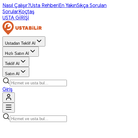
Nasıl Çalışır?
Usta Rehberi
En Yakın
Sıkça Sorulan
Sorular
Koçtaş
USTA GİRİŞİ
Ustadan Teklif Al
Hızlı Satın Al
Teklif Al
Satın Al
Giriş