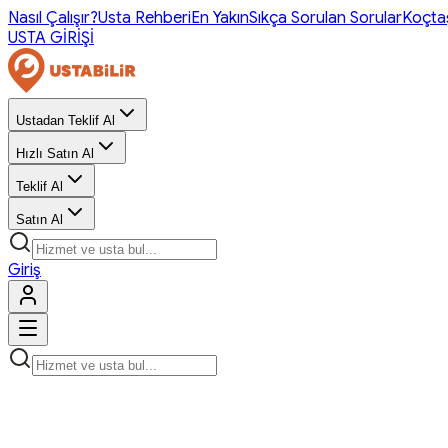
Nasıl Çalışır?
Usta Rehberi
En Yakın
Sıkça Sorulan Sorular
Koçta
USTA GİRİŞİ
Ustadan Teklif Al
Hızlı Satın Al
Teklif Al
Satın Al
Giriş