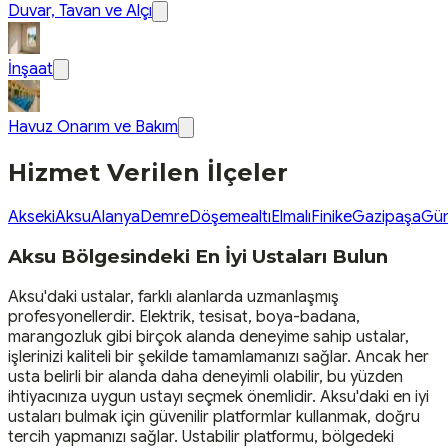
Duvar, Tavan ve Alçı
İnşaat
Havuz Onarım ve Bakım
Hizmet Verilen İlçeler
Akseki
Aksu
Alanya
Demre
Döşemealtı
Elmalı
Finike
Gazipaşa
Gü
Aksu Bölgesindeki En İyi Ustaları Bulun
Aksu'daki ustalar, farklı alanlarda uzmanlaşmış
profesyonellerdir. Elektrik, tesisat, boya-badana,
marangozluk gibi birçok alanda deneyime sahip ustalar,
işlerinizi kaliteli bir şekilde tamamlamanızı sağlar. Ancak her
usta belirli bir alanda daha deneyimli olabilir, bu yüzden
ihtiyacınıza uygun ustayı seçmek önemlidir. Aksu'daki en iyi
ustaları bulmak için güvenilir platformlar kullanmak, doğru
tercih yapmanızı sağlar. Ustabilir platformu, bölgedeki