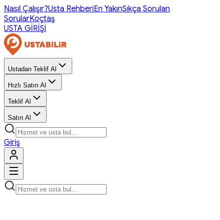
Nasıl Çalışır?
Usta Rehberi
En Yakın
Sıkça Sorulan
Sorular
Koçtaş
USTA GİRİŞİ
Ustadan Teklif Al
Hızlı Satın Al
Teklif Al
Satın Al
Giriş