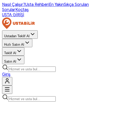
Nasıl Çalışır?
Usta Rehberi
En Yakın
Sıkça Sorulan
Sorular
Koçtaş
USTA GİRİŞİ
Ustadan Teklif Al
Hızlı Satın Al
Teklif Al
Satın Al
Giriş