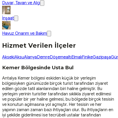
Duvar, Tavan ve Alçı
İnşaat
Havuz Onarım ve Bakım
Hizmet Verilen İlçeler
Akseki
Aksu
Alanya
Demre
Döşemealtı
Elmalı
Finike
Gazipaşa
Gü
Kemer Bölgesinde Usta Bul
Antalya Kemer bölgesi eskiden küçük bir yerleşim
bölgesiyken günümüzde birçok turist tarafından ziyaret
edilen gözde tatil alanlarından biri haline gelmiştir. Bu
yerleşim yerinin turistler tarafından sıklıkla ziyaret edilmesi
ve popüler bir yer haline gelmesi, bu bölgede birçok tesisin
ve konutun açılmasına yol açmıştır. Her tesisin ve her
yapının zaman zaman bazı ihtiyaçları olur. Bu ihtiyaçların en
iyi şekilde giderilmesi ise tecrübeli ustalar tarafından