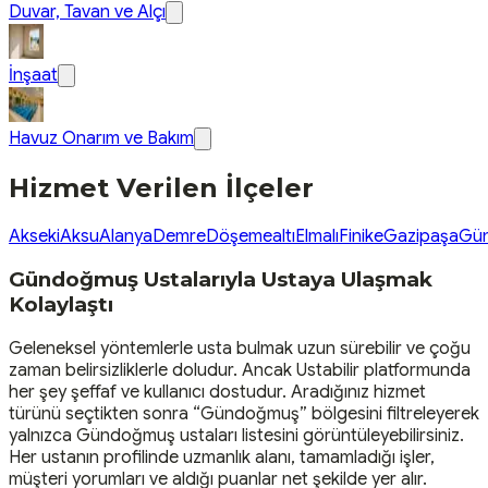
Duvar, Tavan ve Alçı
İnşaat
Havuz Onarım ve Bakım
Hizmet Verilen İlçeler
Akseki
Aksu
Alanya
Demre
Döşemealtı
Elmalı
Finike
Gazipaşa
Gü
Gündoğmuş Ustalarıyla Ustaya Ulaşmak
Kolaylaştı
Geleneksel yöntemlerle usta bulmak uzun sürebilir ve çoğu
zaman belirsizliklerle doludur. Ancak Ustabilir platformunda
her şey şeffaf ve kullanıcı dostudur. Aradığınız hizmet
türünü seçtikten sonra “Gündoğmuş” bölgesini filtreleyerek
yalnızca Gündoğmuş ustaları listesini görüntüleyebilirsiniz.
Her ustanın profilinde uzmanlık alanı, tamamladığı işler,
müşteri yorumları ve aldığı puanlar net şekilde yer alır.