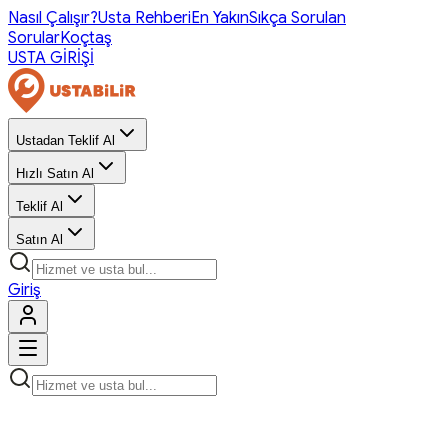
Nasıl Çalışır?
Usta Rehberi
En Yakın
Sıkça Sorulan
Sorular
Koçtaş
USTA GİRİŞİ
Ustadan Teklif Al
Hızlı Satın Al
Teklif Al
Satın Al
Giriş