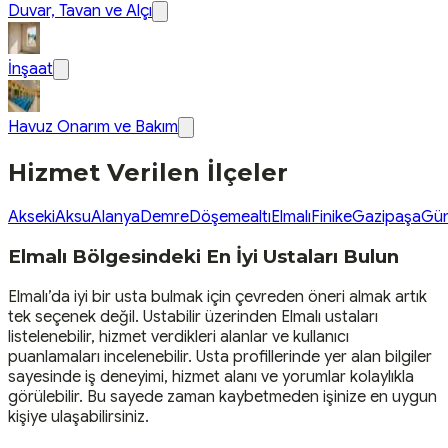
Duvar, Tavan ve Alçı
İnşaat
Havuz Onarım ve Bakım
Hizmet Verilen İlçeler
Akseki
Aksu
Alanya
Demre
Döşemealtı
Elmalı
Finike
Gazipaşa
Gü
Elmalı Bölgesindeki En İyi Ustaları Bulun
Elmalı’da iyi bir usta bulmak için çevreden öneri almak artık
tek seçenek değil. Ustabilir üzerinden Elmalı ustaları
listelenebilir, hizmet verdikleri alanlar ve kullanıcı
puanlamaları incelenebilir. Usta profillerinde yer alan bilgiler
sayesinde iş deneyimi, hizmet alanı ve yorumlar kolaylıkla
görülebilir. Bu sayede zaman kaybetmeden işinize en uygun
kişiye ulaşabilirsiniz.