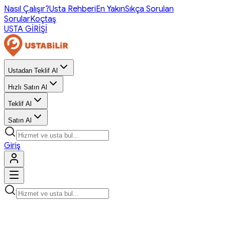
Nasıl Çalışır?
Usta Rehberi
En Yakın
Sıkça Sorulan
Sorular
Koçtaş
USTA GİRİŞİ
Ustadan Teklif Al
Hızlı Satın Al
Teklif Al
Satın Al
Giriş