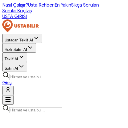
Nasıl Çalışır?
Usta Rehberi
En Yakın
Sıkça Sorulan
Sorular
Koçtaş
USTA GİRİŞİ
Ustadan Teklif Al
Hızlı Satın Al
Teklif Al
Satın Al
Giriş