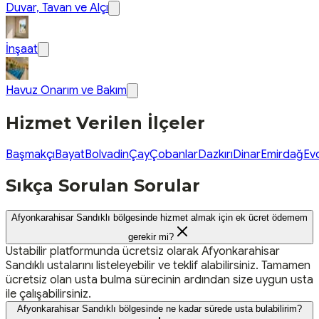
Duvar, Tavan ve Alçı
İnşaat
Havuz Onarım ve Bakım
Hizmet Verilen İlçeler
Başmakçı
Bayat
Bolvadin
Çay
Çobanlar
Dazkırı
Dinar
Emirdağ
Evc
Sıkça Sorulan Sorular
Afyonkarahisar Sandıklı bölgesinde hizmet almak için ek ücret ödemem
gerekir mi?
Ustabilir platformunda ücretsiz olarak Afyonkarahisar
Sandıklı ustalarını listeleyebilir ve teklif alabilirsiniz. Tamamen
ücretsiz olan usta bulma sürecinin ardından size uygun usta
ile çalışabilirsiniz.
Afyonkarahisar Sandıklı bölgesinde ne kadar sürede usta bulabilirim?