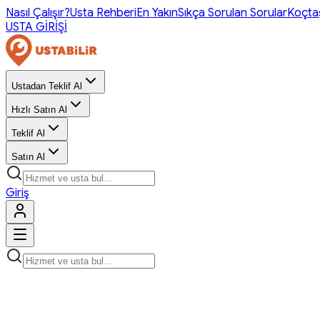
Nasıl Çalışır?
Usta Rehberi
En Yakın
Sıkça Sorulan Sorular
Koçta
USTA GİRİŞİ
Ustadan Teklif Al
Hızlı Satın Al
Teklif Al
Satın Al
Giriş