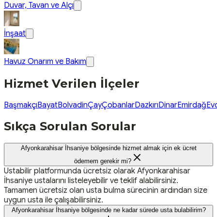
Duvar, Tavan ve Alçı
İnşaat
Havuz Onarım ve Bakım
Hizmet Verilen İlçeler
Başmakçı
Bayat
Bolvadin
Çay
Çobanlar
Dazkırı
Dinar
Emirdağ
Evc
Sıkça Sorulan Sorular
Afyonkarahisar İhsaniye bölgesinde hizmet almak için ek ücret
ödemem gerekir mi?
Ustabilir platformunda ücretsiz olarak Afyonkarahisar
İhsaniye ustalarını listeleyebilir ve teklif alabilirsiniz.
Tamamen ücretsiz olan usta bulma sürecinin ardından size
uygun usta ile çalışabilirsiniz.
Afyonkarahisar İhsaniye bölgesinde ne kadar sürede usta bulabilirim?