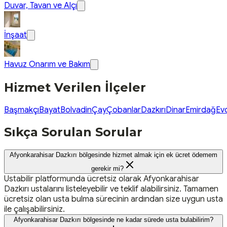
Duvar, Tavan ve Alçı
İnşaat
Havuz Onarım ve Bakım
Hizmet Verilen İlçeler
Başmakçı
Bayat
Bolvadin
Çay
Çobanlar
Dazkırı
Dinar
Emirdağ
Evc
Sıkça Sorulan Sorular
Afyonkarahisar Dazkırı bölgesinde hizmet almak için ek ücret ödemem
gerekir mi?
Ustabilir platformunda ücretsiz olarak Afyonkarahisar
Dazkırı ustalarını listeleyebilir ve teklif alabilirsiniz. Tamamen
ücretsiz olan usta bulma sürecinin ardından size uygun usta
ile çalışabilirsiniz.
Afyonkarahisar Dazkırı bölgesinde ne kadar sürede usta bulabilirim?