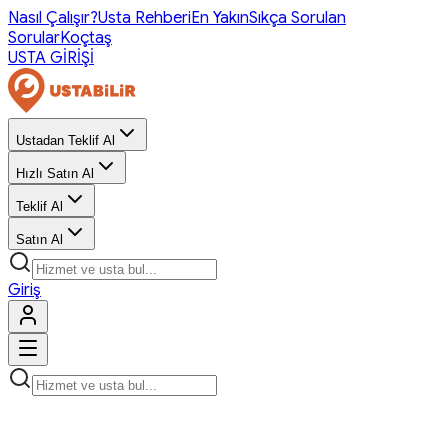
Nasıl Çalışır?
Usta Rehberi
En Yakın
Sıkça Sorulan
Sorular
Koçtaş
USTA GİRİŞİ
Ustadan Teklif Al
Hızlı Satın Al
Teklif Al
Satın Al
Giriş