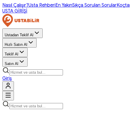
Nasıl Çalışır?
Usta Rehberi
En Yakın
Sıkça Sorulan Sorular
Koçta
USTA GİRİŞİ
Ustadan Teklif Al
Hızlı Satın Al
Teklif Al
Satın Al
Giriş