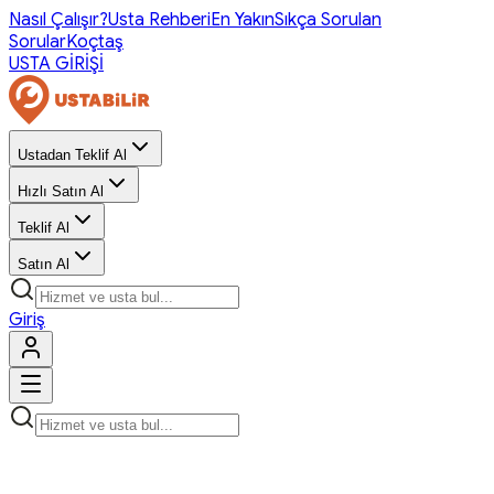
Nasıl Çalışır?
Usta Rehberi
En Yakın
Sıkça Sorulan
Sorular
Koçtaş
USTA GİRİŞİ
Ustadan Teklif Al
Hızlı Satın Al
Teklif Al
Satın Al
Giriş