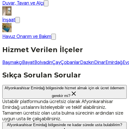
Duvar, Tavan ve Alçı
İnşaat
Havuz Onarım ve Bakım
Hizmet Verilen İlçeler
Başmakçı
Bayat
Bolvadin
Çay
Çobanlar
Dazkırı
Dinar
Emirdağ
Evc
Sıkça Sorulan Sorular
Afyonkarahisar Emirdağ bölgesinde hizmet almak için ek ücret ödemem
gerekir mi?
Ustabilir platformunda ücretsiz olarak Afyonkarahisar
Emirdağ ustalarını listeleyebilir ve teklif alabilirsiniz.
Tamamen ücretsiz olan usta bulma sürecinin ardından size
uygun usta ile çalışabilirsiniz.
Afyonkarahisar Emirdağ bölgesinde ne kadar sürede usta bulabilirim?