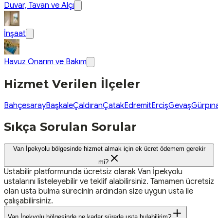
Duvar, Tavan ve Alçı
İnşaat
Havuz Onarım ve Bakım
Hizmet Verilen İlçeler
Bahçesaray
Başkale
Çaldıran
Çatak
Edremit
Erciş
Gevaş
Gürpın
Sıkça Sorulan Sorular
Van İpekyolu bölgesinde hizmet almak için ek ücret ödemem gerekir
mi?
Ustabilir platformunda ücretsiz olarak Van İpekyolu
ustalarını listeleyebilir ve teklif alabilirsiniz. Tamamen ücretsiz
olan usta bulma sürecinin ardından size uygun usta ile
çalışabilirsiniz.
Van İpekyolu bölgesinde ne kadar sürede usta bulabilirim?