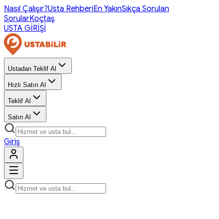
Nasıl Çalışır?
Usta Rehberi
En Yakın
Sıkça Sorulan
Sorular
Koçtaş
USTA GİRİŞİ
Ustadan Teklif Al
Hızlı Satın Al
Teklif Al
Satın Al
Giriş