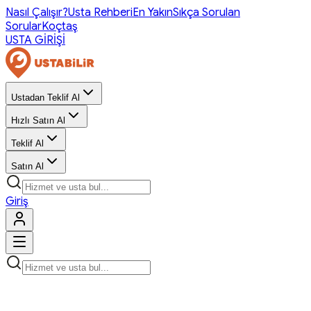
Nasıl Çalışır?
Usta Rehberi
En Yakın
Sıkça Sorulan
Sorular
Koçtaş
USTA GİRİŞİ
Ustadan Teklif Al
Hızlı Satın Al
Teklif Al
Satın Al
Giriş