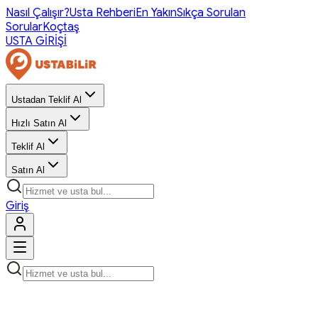
Nasıl Çalışır?
Usta Rehberi
En Yakın
Sıkça Sorulan
Sorular
Koçtaş
USTA GİRİŞİ
Ustadan Teklif Al
Hızlı Satın Al
Teklif Al
Satın Al
Giriş