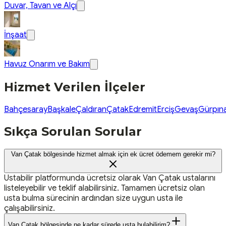
Duvar, Tavan ve Alçı
İnşaat
Havuz Onarım ve Bakım
Hizmet Verilen İlçeler
Bahçesaray
Başkale
Çaldıran
Çatak
Edremit
Erciş
Gevaş
Gürpın
Sıkça Sorulan Sorular
Van Çatak bölgesinde hizmet almak için ek ücret ödemem gerekir mi?
Ustabilir platformunda ücretsiz olarak Van Çatak ustalarını
listeleyebilir ve teklif alabilirsiniz. Tamamen ücretsiz olan
usta bulma sürecinin ardından size uygun usta ile
çalışabilirsiniz.
Van Çatak bölgesinde ne kadar sürede usta bulabilirim?