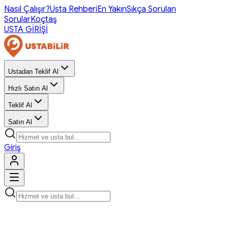
Nasıl Çalışır?
Usta Rehberi
En Yakın
Sıkça Sorulan
Sorular
Koçtaş
USTA GİRİŞİ
Ustadan Teklif Al
Hızlı Satın Al
Teklif Al
Satın Al
Giriş