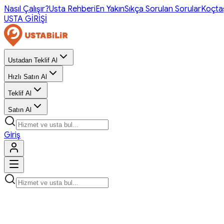
Nasıl Çalışır?
Usta Rehberi
En Yakın
Sıkça Sorulan Sorular
Koçta
USTA GİRİŞİ
Ustadan Teklif Al
Hızlı Satın Al
Teklif Al
Satın Al
Giriş