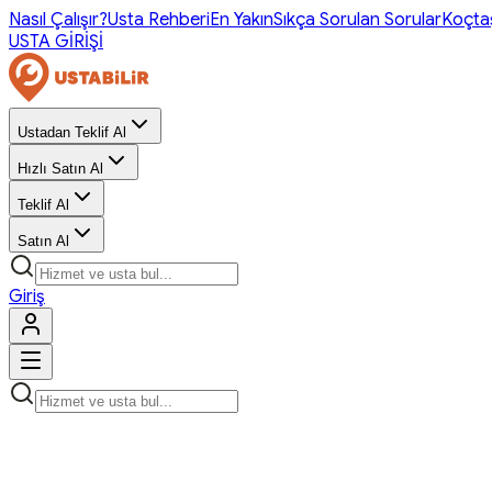
Nasıl Çalışır?
Usta Rehberi
En Yakın
Sıkça Sorulan Sorular
Koçta
USTA GİRİŞİ
Ustadan Teklif Al
Hızlı Satın Al
Teklif Al
Satın Al
Giriş