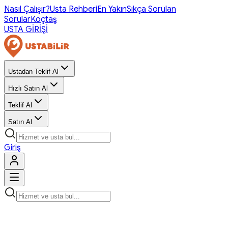
Nasıl Çalışır?
Usta Rehberi
En Yakın
Sıkça Sorulan
Sorular
Koçtaş
USTA GİRİŞİ
Ustadan Teklif Al
Hızlı Satın Al
Teklif Al
Satın Al
Giriş