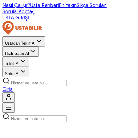
Nasıl Çalışır?
Usta Rehberi
En Yakın
Sıkça Sorulan
Sorular
Koçtaş
USTA GİRİŞİ
Ustadan Teklif Al
Hızlı Satın Al
Teklif Al
Satın Al
Giriş