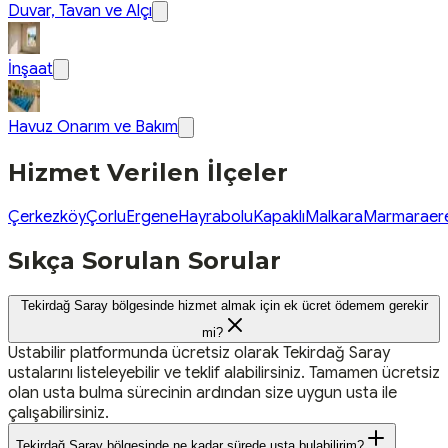
Duvar, Tavan ve Alçı
İnşaat
Havuz Onarım ve Bakım
Hizmet Verilen İlçeler
Çerkezköy
Çorlu
Ergene
Hayrabolu
Kapaklı
Malkara
Marmaraere
Sıkça Sorulan Sorular
Tekirdağ Saray bölgesinde hizmet almak için ek ücret ödemem gerekir
mi?
Ustabilir platformunda ücretsiz olarak Tekirdağ Saray
ustalarını listeleyebilir ve teklif alabilirsiniz. Tamamen ücretsiz
olan usta bulma sürecinin ardından size uygun usta ile
çalışabilirsiniz.
Tekirdağ Saray bölgesinde ne kadar sürede usta bulabilirim?