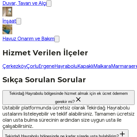
Duvar, Tavan ve Alçı
İnşaat
Havuz Onarım ve Bakım
Hizmet Verilen İlçeler
Çerkezköy
Çorlu
Ergene
Hayrabolu
Kapaklı
Malkara
Marmaraere
Sıkça Sorulan Sorular
Tekirdağ Hayrabolu bölgesinde hizmet almak için ek ücret ödemem
gerekir mi?
Ustabilir platformunda ücretsiz olarak Tekirdağ Hayrabolu
ustalarını listeleyebilir ve teklif alabilirsiniz. Tamamen ücretsiz
olan usta bulma sürecinin ardından size uygun usta ile
çalışabilirsiniz.
Tekirdağ Hayrabolu bölgesinde ne kadar sürede usta bulabilirim?