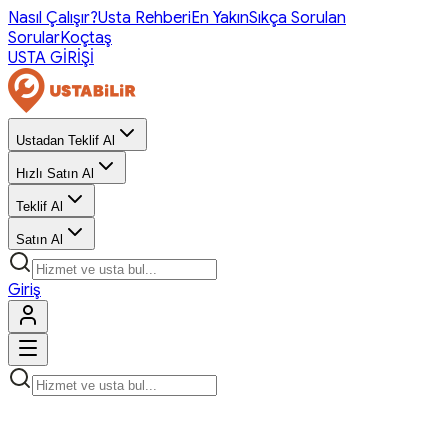
Nasıl Çalışır?
Usta Rehberi
En Yakın
Sıkça Sorulan
Sorular
Koçtaş
USTA GİRİŞİ
Ustadan Teklif Al
Hızlı Satın Al
Teklif Al
Satın Al
Giriş