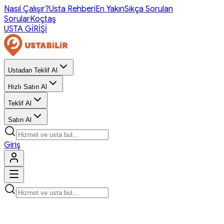
Nasıl Çalışır?
Usta Rehberi
En Yakın
Sıkça Sorulan
Sorular
Koçtaş
USTA GİRİŞİ
Ustadan Teklif Al
Hızlı Satın Al
Teklif Al
Satın Al
Giriş