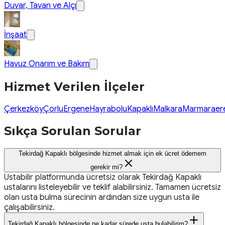
Duvar, Tavan ve Alçı
İnşaat
Havuz Onarım ve Bakım
Hizmet Verilen İlçeler
Çerkezköy
Çorlu
Ergene
Hayrabolu
Kapaklı
Malkara
Marmaraere
Sıkça Sorulan Sorular
Tekirdağ Kapaklı bölgesinde hizmet almak için ek ücret ödemem
gerekir mi?
Ustabilir platformunda ücretsiz olarak Tekirdağ Kapaklı
ustalarını listeleyebilir ve teklif alabilirsiniz. Tamamen ücretsiz
olan usta bulma sürecinin ardından size uygun usta ile
çalışabilirsiniz.
Tekirdağ Kapaklı bölgesinde ne kadar sürede usta bulabilirim?