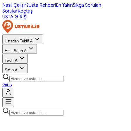
Nasıl Çalışır?
Usta Rehberi
En Yakın
Sıkça Sorulan
Sorular
Koçtaş
USTA GİRİŞİ
Ustadan Teklif Al
Hızlı Satın Al
Teklif Al
Satın Al
Giriş