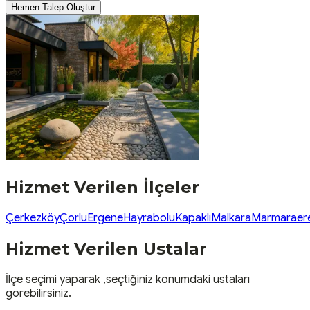
Hemen Talep Oluştur
Hizmet Verilen İlçeler
Çerkezköy
Çorlu
Ergene
Hayrabolu
Kapaklı
Malkara
Marmaraere
Hizmet Verilen Ustalar
İlçe seçimi yaparak ,seçtiğiniz konumdaki ustaları
görebilirsiniz.