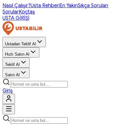
Nasıl Çalışır?
Usta Rehberi
En Yakın
Sıkça Sorulan
Sorular
Koçtaş
USTA GİRİŞİ
Ustadan Teklif Al
Hızlı Satın Al
Teklif Al
Satın Al
Giriş