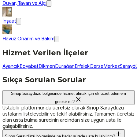
Duvar, Tavan ve Alçı
İnşaat
Havuz Onarım ve Bakım
Hizmet Verilen İlçeler
Ayancık
Boyabat
Dikmen
Durağan
Erfelek
Gerze
Merkez
Sarayd
Sıkça Sorulan Sorular
Sinop Saraydüzü bölgesinde hizmet almak için ek ücret ödemem
gerekir mi?
Ustabilir platformunda ücretsiz olarak Sinop Saraydüzü
ustalarını listeleyebilir ve teklif alabilirsiniz. Tamamen ücretsiz
olan usta bulma sürecinin ardından size uygun usta ile
çalışabilirsiniz.
Sinop Saraydüzü bölgesinde ne kadar sürede usta bulabilirim?