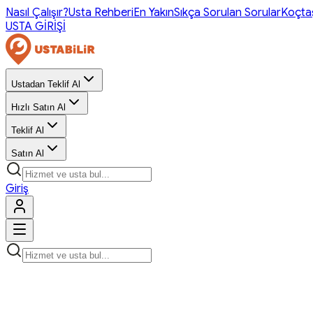
Nasıl Çalışır?
Usta Rehberi
En Yakın
Sıkça Sorulan Sorular
Koçta
USTA GİRİŞİ
Ustadan Teklif Al
Hızlı Satın Al
Teklif Al
Satın Al
Giriş