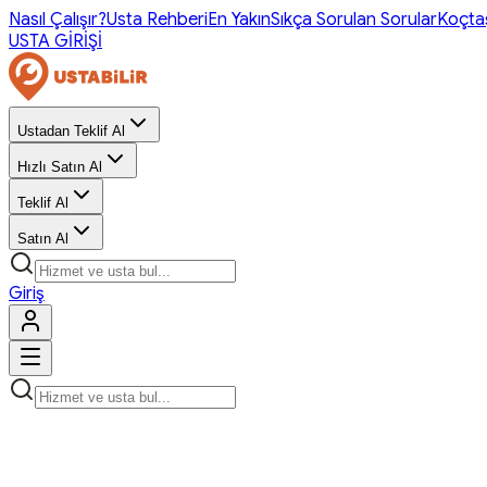
Nasıl Çalışır?
Usta Rehberi
En Yakın
Sıkça Sorulan Sorular
Koçta
USTA GİRİŞİ
Ustadan Teklif Al
Hızlı Satın Al
Teklif Al
Satın Al
Giriş