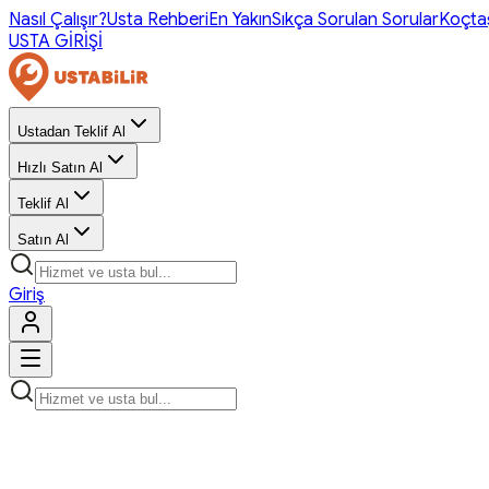
Nasıl Çalışır?
Usta Rehberi
En Yakın
Sıkça Sorulan Sorular
Koçta
USTA GİRİŞİ
Ustadan Teklif Al
Hızlı Satın Al
Teklif Al
Satın Al
Giriş