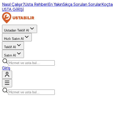
Nasıl Çalışır?
Usta Rehberi
En Yakın
Sıkça Sorulan Sorular
Koçta
USTA GİRİŞİ
Ustadan Teklif Al
Hızlı Satın Al
Teklif Al
Satın Al
Giriş