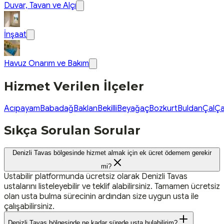
Duvar, Tavan ve Alçı
İnşaat
Havuz Onarım ve Bakım
Hizmet Verilen İlçeler
Acıpayam
Babadağ
Baklan
Bekilli
Beyağaç
Bozkurt
Buldan
Çal
Ça
Sıkça Sorulan Sorular
Denizli Tavas bölgesinde hizmet almak için ek ücret ödemem gerekir
mi?
Ustabilir platformunda ücretsiz olarak Denizli Tavas
ustalarını listeleyebilir ve teklif alabilirsiniz. Tamamen ücretsiz
olan usta bulma sürecinin ardından size uygun usta ile
çalışabilirsiniz.
Denizli Tavas bölgesinde ne kadar sürede usta bulabilirim?