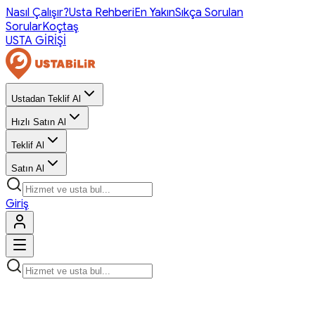
Nasıl Çalışır?
Usta Rehberi
En Yakın
Sıkça Sorulan
Sorular
Koçtaş
USTA GİRİŞİ
Ustadan Teklif Al
Hızlı Satın Al
Teklif Al
Satın Al
Giriş