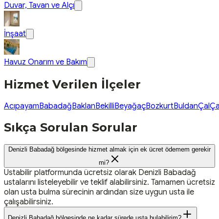
Duvar, Tavan ve Alçı
İnşaat
Havuz Onarım ve Bakım
Hizmet Verilen İlçeler
Acıpayam
Babadağ
Baklan
Bekilli
Beyağaç
Bozkurt
Buldan
Çal
Ça
Sıkça Sorulan Sorular
Denizli Babadağ bölgesinde hizmet almak için ek ücret ödemem gerekir
mi?
Ustabilir platformunda ücretsiz olarak Denizli Babadağ
ustalarını listeleyebilir ve teklif alabilirsiniz. Tamamen ücretsiz
olan usta bulma sürecinin ardından size uygun usta ile
çalışabilirsiniz.
Denizli Babadağ bölgesinde ne kadar sürede usta bulabilirim?