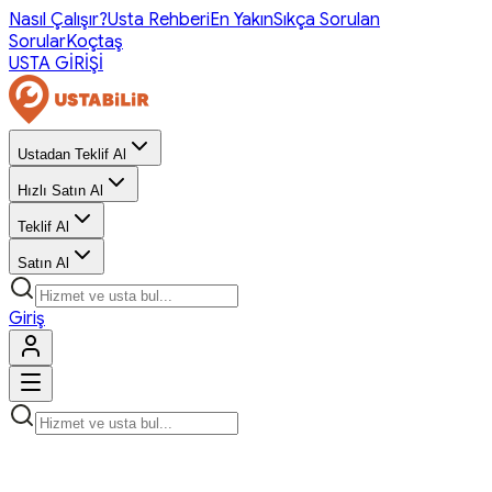
Nasıl Çalışır?
Usta Rehberi
En Yakın
Sıkça Sorulan
Sorular
Koçtaş
USTA GİRİŞİ
Ustadan Teklif Al
Hızlı Satın Al
Teklif Al
Satın Al
Giriş