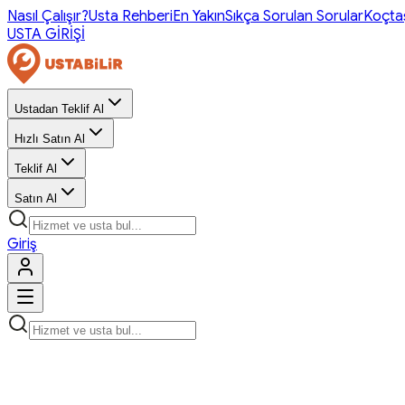
Nasıl Çalışır?
Usta Rehberi
En Yakın
Sıkça Sorulan Sorular
Koçta
USTA GİRİŞİ
Ustadan Teklif Al
Hızlı Satın Al
Teklif Al
Satın Al
Giriş