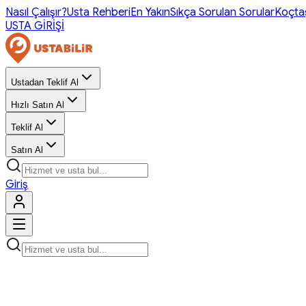
Nasıl Çalışır?
Usta Rehberi
En Yakın
Sıkça Sorulan Sorular
Koçta
USTA GİRİŞİ
Ustadan Teklif Al
Hızlı Satın Al
Teklif Al
Satın Al
Giriş