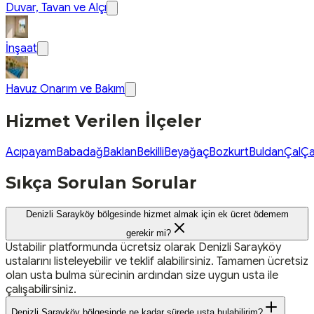
Duvar, Tavan ve Alçı
İnşaat
Havuz Onarım ve Bakım
Hizmet Verilen İlçeler
Acıpayam
Babadağ
Baklan
Bekilli
Beyağaç
Bozkurt
Buldan
Çal
Ça
Sıkça Sorulan Sorular
Denizli Sarayköy bölgesinde hizmet almak için ek ücret ödemem
gerekir mi?
Ustabilir platformunda ücretsiz olarak Denizli Sarayköy
ustalarını listeleyebilir ve teklif alabilirsiniz. Tamamen ücretsiz
olan usta bulma sürecinin ardından size uygun usta ile
çalışabilirsiniz.
Denizli Sarayköy bölgesinde ne kadar sürede usta bulabilirim?