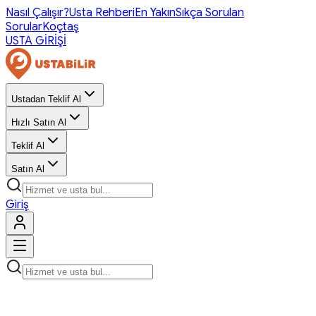
Nasıl Çalışır?
Usta Rehberi
En Yakın
Sıkça Sorulan
Sorular
Koçtaş
USTA GİRİŞİ
Ustadan Teklif Al
Hızlı Satın Al
Teklif Al
Satın Al
Giriş