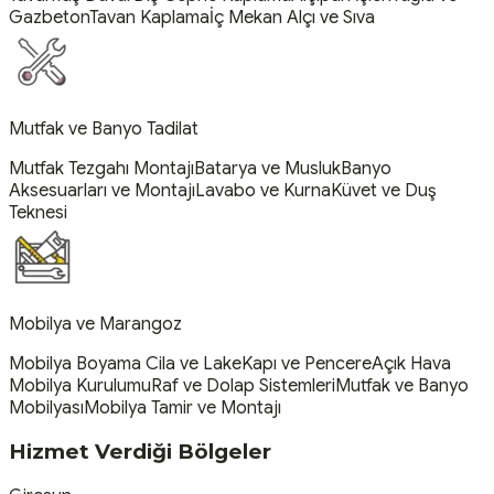
Gazbeton
Tavan Kaplama
İç Mekan Alçı ve Sıva
Mutfak ve Banyo Tadilat
Mutfak Tezgahı Montajı
Batarya ve Musluk
Banyo
Aksesuarları ve Montajı
Lavabo ve Kurna
Küvet ve Duş
Teknesi
Mobilya ve Marangoz
Mobilya Boyama Cila ve Lake
Kapı ve Pencere
Açık Hava
Mobilya Kurulumu
Raf ve Dolap Sistemleri
Mutfak ve Banyo
Mobilyası
Mobilya Tamir ve Montajı
Hizmet Verdiği Bölgeler