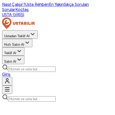
Nasıl Çalışır?
Usta Rehberi
En Yakın
Sıkça Sorulan
Sorular
Koçtaş
USTA GİRİŞİ
Ustadan Teklif Al
Hızlı Satın Al
Teklif Al
Satın Al
Giriş