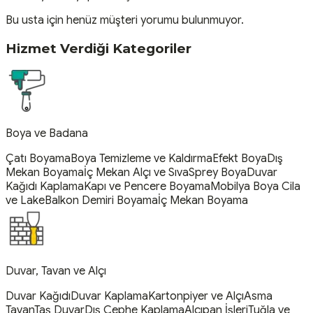
Bu usta için henüz müşteri yorumu bulunmuyor.
Hizmet Verdiği Kategoriler
Boya ve Badana
Çatı Boyama
Boya Temizleme ve Kaldırma
Efekt Boya
Dış
Mekan Boyama
İç Mekan Alçı ve Sıva
Sprey Boya
Duvar
Kağıdı Kaplama
Kapı ve Pencere Boyama
Mobilya Boya Cila
ve Lake
Balkon Demiri Boyama
İç Mekan Boyama
Duvar, Tavan ve Alçı
Duvar Kağıdı
Duvar Kaplama
Kartonpiyer ve Alçı
Asma
Tavan
Taş Duvar
Dış Cephe Kaplama
Alçıpan İşleri
Tuğla ve