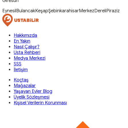
Giresun
Eynesil
Bulancak
Keşap
Şebinkarahisar
Merkez
Dereli
Piraziz
Hakkımızda
En Yakın
Nasıl Çalışır?
Usta Rehberi
Medya Merkezi
SSS
İletişim
Koçtaş
Mağazalar
Yaşayan Evler Blog
Üyelik Sözleşmesi
Kişisel Verilerin Korunması