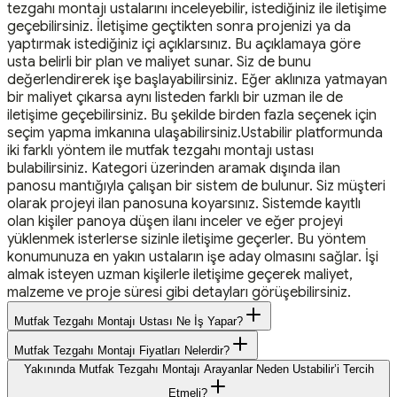
tezgahı montajı ustalarını inceleyebilir, istediğiniz ile iletişime
geçebilirsiniz. İletişime geçtikten sonra projenizi ya da
yaptırmak istediğiniz içi açıklarsınız. Bu açıklamaya göre
usta belirli bir plan ve maliyet sunar. Siz de bunu
değerlendirerek işe başlayabilirsiniz. Eğer aklınıza yatmayan
bir maliyet çıkarsa aynı listeden farklı bir uzman ile de
iletişime geçebilirsiniz. Bu şekilde birden fazla seçenek için
seçim yapma imkanına ulaşabilirsiniz.Ustabilir platformunda
iki farklı yöntem ile mutfak tezgahı montajı ustası
bulabilirsiniz. Kategori üzerinden aramak dışında ilan
panosu mantığıyla çalışan bir sistem de bulunur. Siz müşteri
olarak projeyi ilan panosuna koyarsınız. Sistemde kayıtlı
olan kişiler panoya düşen ilanı inceler ve eğer projeyi
yüklenmek isterlerse sizinle iletişime geçerler. Bu yöntem
konumunuza en yakın ustaların işe aday olmasını sağlar. İşi
almak isteyen uzman kişilerle iletişime geçerek maliyet,
malzeme ve proje süresi gibi detayları görüşebilirsiniz.
Mutfak Tezgahı Montajı Ustası Ne İş Yapar?
Mutfak Tezgahı Montajı Fiyatları Nelerdir?
Yakınında Mutfak Tezgahı Montajı Arayanlar Neden Ustabilir’i Tercih
Etmeli?