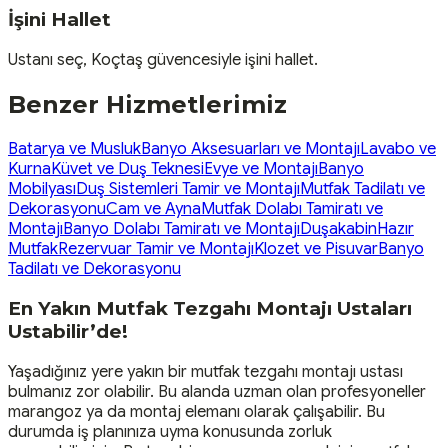
İşini Hallet
Ustanı seç, Koçtaş güvencesiyle işini hallet.
Benzer Hizmetlerimiz
Batarya ve Musluk
Banyo Aksesuarları ve Montajı
Lavabo ve
Kurna
Küvet ve Duş Teknesi
Evye ve Montajı
Banyo
Mobilyası
Duş Sistemleri Tamir ve Montajı
Mutfak Tadilatı ve
Dekorasyonu
Cam ve Ayna
Mutfak Dolabı Tamiratı ve
Montajı
Banyo Dolabı Tamiratı ve Montajı
Duşakabin
Hazır
Mutfak
Rezervuar Tamir ve Montajı
Klozet ve Pisuvar
Banyo
Tadilatı ve Dekorasyonu
En Yakın Mutfak Tezgahı Montajı Ustaları
Ustabilir’de!
Yaşadığınız yere yakın bir mutfak tezgahı montajı ustası
bulmanız zor olabilir. Bu alanda uzman olan profesyoneller
marangoz ya da montaj elemanı olarak çalışabilir. Bu
durumda iş planınıza uyma konusunda zorluk