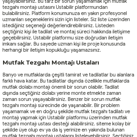
yaşayabilirsiniz. Bu tarz bir sorun yaşamamak için mutfak
tezgahı montajı ustasını Ustabilir platformundan
bulabilirsiniz. Platform konumunuza en yakın profesyonel
uzmanları seçeneklerini sizin için listeler. Siz liste üzerinden
istediğiniz seçeneği değerlendirebilirsiniz. Listeden
seçtiğiniz kişi ile tadilat ve montaj süreci hakkında iletişime
geçebilirsiniz. Ustabilir platformu size doğrudan iletişim
imkanı sağlar. Bu sayede uzman kişi ile proje konusunda
herhangi bir iletişim kopukluğu yaşamazsınız.
Mutfak Tezgahı Montajı Ustaları
Banyo ve mutfaklarda çeşitli tamirat ve tadilatlar bu alanlara
farklı hava katar. Bu tadilatlar dışında özellikle mutfaklarda
mutfak dolabı montajı önemli bir sorun olabilir. Tadilat
dışında seçtiğiniz dolabı yerine monte etmekte zaman
zaman sorun yaşayabilirsiniz. Benzer bir sorun mutfak
tezgahı montajı sürecinde de yaşanabilir. Bir problem
yaşamamak ve en doğru şekilde mutfak tezgahı tadilatı ve
montajı yapmak için Ustabilir platformu üzerinden mutfak
tezgahı montajı ustası desteği alabilirsiniz. siteme kolay bir
şekilde üye olup ev ya da iş yerinize en yakında bulunan
mutfak tezgahı montajı ustalarını listeleyebilirsiniz. Seçtiğiniz