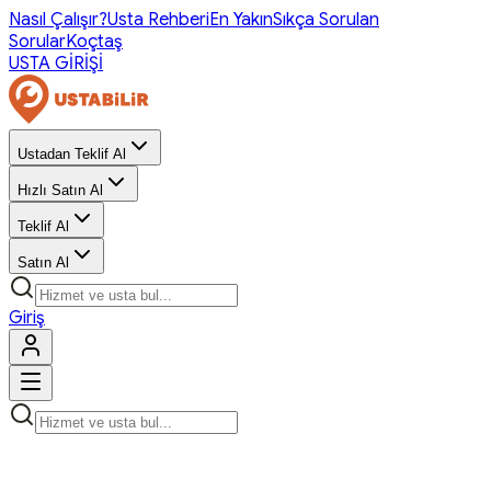
Nasıl Çalışır?
Usta Rehberi
En Yakın
Sıkça Sorulan
Sorular
Koçtaş
USTA GİRİŞİ
Ustadan Teklif Al
Hızlı Satın Al
Teklif Al
Satın Al
Giriş