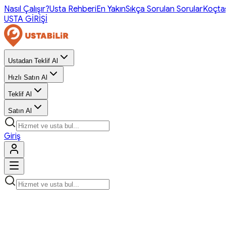
Nasıl Çalışır?
Usta Rehberi
En Yakın
Sıkça Sorulan Sorular
Koçta
USTA GİRİŞİ
Ustadan Teklif Al
Hızlı Satın Al
Teklif Al
Satın Al
Giriş