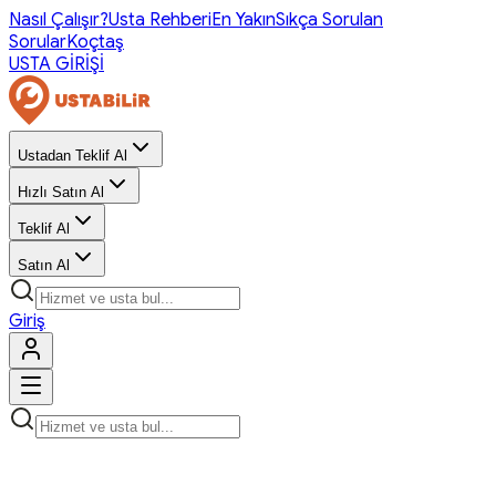
Nasıl Çalışır?
Usta Rehberi
En Yakın
Sıkça Sorulan
Sorular
Koçtaş
USTA GİRİŞİ
Ustadan Teklif Al
Hızlı Satın Al
Teklif Al
Satın Al
Giriş