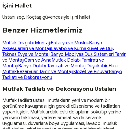
İşini Hallet
Ustanı seç, Koçtaş güvencesiyle işini hallet.
Benzer Hizmetlerimiz
Mutfak Tezgahı Montajı
Batarya ve Musluk
Banyo
Aksesuarları ve Montajı
Lavabo ve Kurna
Küvet ve Duş
Teknesi
Evye ve Montajı
Banyo Mobilyası
Duş Sistemleri Tamir
ve Montajı
Cam ve Ayna
Mutfak Dolabı Tamiratı ve
Montajı
Banyo Dolabı Tamiratı ve Montajı
Duşakabin
Hazır
Mutfak
Rezervuar Tamir ve Montajı
Klozet ve Pisuvar
Banyo
Tadilatı ve Dekorasyonu
Mutfak Tadilatı ve Dekorasyonu Ustaları
Mutfak tadilatı ustası, mutfakların yeni ve modern bir
görünüme kavuşması için gerekli düzenleme ve tadilatları
yapan kişidir. Mutfaklardaki eski dolapların sökülüp yerine
yenisinin takılması, yerlere laminat ya da seramik
uygulaması, duvarlara boya uygulaması, lavabo, musluk