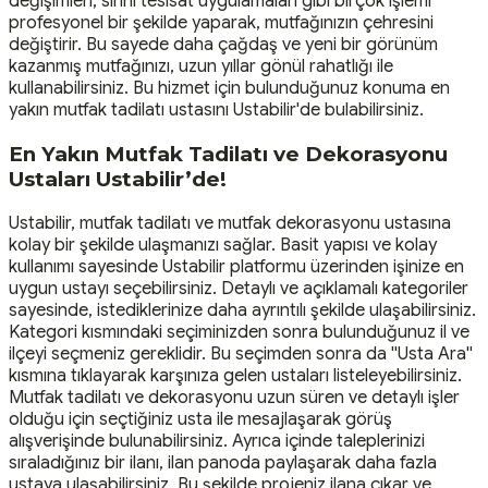
değişimleri, sıhhi tesisat uygulamaları gibi birçok işlemi
profesyonel bir şekilde yaparak, mutfağınızın çehresini
değiştirir. Bu sayede daha çağdaş ve yeni bir görünüm
kazanmış mutfağınızı, uzun yıllar gönül rahatlığı ile
kullanabilirsiniz. Bu hizmet için bulunduğunuz konuma en
yakın mutfak tadilatı ustasını Ustabilir'de bulabilirsiniz.
En Yakın Mutfak Tadilatı ve Dekorasyonu
Ustaları Ustabilir’de!
Ustabilir, mutfak tadilatı ve mutfak dekorasyonu ustasına
kolay bir şekilde ulaşmanızı sağlar. Basit yapısı ve kolay
kullanımı sayesinde Ustabilir platformu üzerinden işinize en
uygun ustayı seçebilirsiniz. Detaylı ve açıklamalı kategoriler
sayesinde, istediklerinize daha ayrıntılı şekilde ulaşabilirsiniz.
Kategori kısmındaki seçiminizden sonra bulunduğunuz il ve
ilçeyi seçmeniz gereklidir. Bu seçimden sonra da ''Usta Ara''
kısmına tıklayarak karşınıza gelen ustaları listeleyebilirsiniz.
Mutfak tadilatı ve dekorasyonu uzun süren ve detaylı işler
olduğu için seçtiğiniz usta ile mesajlaşarak görüş
alışverişinde bulunabilirsiniz. Ayrıca içinde taleplerinizi
sıraladığınız bir ilanı, ilan panoda paylaşarak daha fazla
ustaya ulaşabilirsiniz. Bu şekilde projeniz ilana çıkar ve