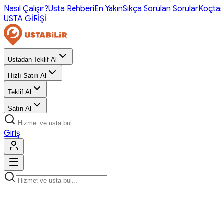
Nasıl Çalışır?
Usta Rehberi
En Yakın
Sıkça Sorulan Sorular
Koçta
USTA GİRİŞİ
Ustadan Teklif Al
Hızlı Satın Al
Teklif Al
Satın Al
Giriş