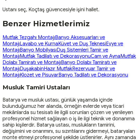
Ustanı seç, Koçtaş güvencesiyle işini hallet.
Benzer Hizmetlerimiz
Mutfak Tezgahı Montajı
Banyo Aksesuarları ve
Montajı
Lavabo ve Kurna
Küvet ve Duş Teknesi
Evye ve
Montajı
Banyo Mobilyası
Duş Sistemleri Tamir ve
Montajı
Mutfak Tadilatı ve Dekorasyonu
Cam ve Ayna
Mutfak
Dolabı Tamiratı ve Montajı
Banyo Dolabı Tamiratı ve
Montajı
Duşakabin
Hazır Mutfak
Rezervuar Tamir ve
Montajı
Klozet ve Pisuvar
Banyo Tadilatı ve Dekorasyonu
Musluk Tamiri Ustaları
Batarya ve musluk ustası, günlük yaşamda içinde
bulunduğumuz her alanda, örneğin evlerde veya ticari
mekânlarda su tesisatı ile ilgili sorunları çözen ve yenileyen
profesyonel hizmet sağlayan o iş ile ilgi teknik ve donanıma
sahip kişilerdir. Batarya ustası, muslukların tamirini,
değişimini ve onarımını, su sızıntılarını gidermeyi, bataryaları
monte etmeyi profesyonel şekilde üstlenirler. Aynı zamanda