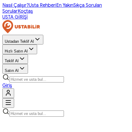
Nasıl Çalışır?
Usta Rehberi
En Yakın
Sıkça Sorulan
Sorular
Koçtaş
USTA GİRİŞİ
Ustadan Teklif Al
Hızlı Satın Al
Teklif Al
Satın Al
Giriş