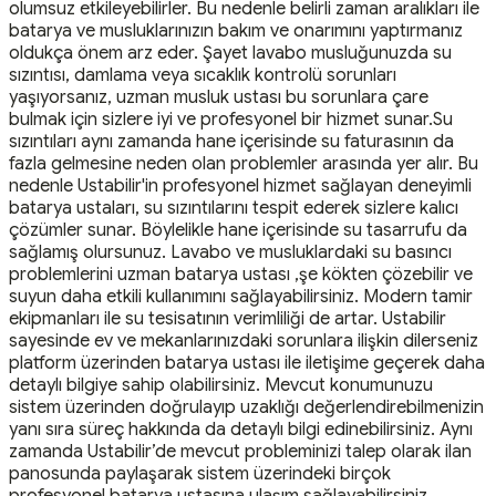
olumsuz etkileyebilirler. Bu nedenle belirli zaman aralıkları ile
batarya ve musluklarınızın bakım ve onarımını yaptırmanız
oldukça önem arz eder. Şayet lavabo musluğunuzda su
sızıntısı, damlama veya sıcaklık kontrolü sorunları
yaşıyorsanız, uzman musluk ustası bu sorunlara çare
bulmak için sizlere iyi ve profesyonel bir hizmet sunar.Su
sızıntıları aynı zamanda hane içerisinde su faturasının da
fazla gelmesine neden olan problemler arasında yer alır. Bu
nedenle Ustabilir'in profesyonel hizmet sağlayan deneyimli
batarya ustaları, su sızıntılarını tespit ederek sizlere kalıcı
çözümler sunar. Böylelikle hane içerisinde su tasarrufu da
sağlamış olursunuz. Lavabo ve musluklardaki su basıncı
problemlerini uzman batarya ustası ,şe kökten çözebilir ve
suyun daha etkili kullanımını sağlayabilirsiniz. Modern tamir
ekipmanları ile su tesisatının verimliliği de artar. Ustabilir
sayesinde ev ve mekanlarınızdaki sorunlara ilişkin dilerseniz
platform üzerinden batarya ustası ile iletişime geçerek daha
detaylı bilgiye sahip olabilirsiniz. Mevcut konumunuzu
sistem üzerinden doğrulayıp uzaklığı değerlendirebilmenizin
yanı sıra süreç hakkında da detaylı bilgi edinebilirsiniz. Aynı
zamanda Ustabilir’de mevcut probleminizi talep olarak ilan
panosunda paylaşarak sistem üzerindeki birçok
profesyonel batarya ustasına ulaşım sağlayabilirsiniz.