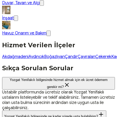
Duvar, Tavan ve Alçı
İnşaat
Havuz Onarım ve Bakım
Hizmet Verilen İlçeler
Akdağmadeni
Aydıncık
Boğazlıyan
Çandır
Çayıralan
Çekerek
Ka
Sıkça Sorulan Sorular
Yozgat Yenifakılı bölgesinde hizmet almak için ek ücret ödemem
gerekir mi?
Ustabilir platformunda ücretsiz olarak Yozgat Yenifakılı
ustalarını listeleyebilir ve teklif alabilirsiniz. Tamamen ücretsiz
olan usta bulma sürecinin ardından size uygun usta ile
çalışabilirsiniz.
Yozgat Yenifakılı bölgesinde ne kadar sürede usta bulabilirim?