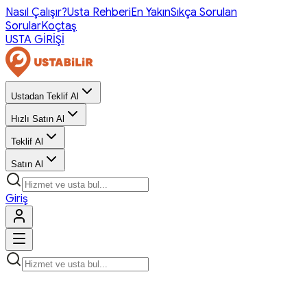
Nasıl Çalışır?
Usta Rehberi
En Yakın
Sıkça Sorulan
Sorular
Koçtaş
USTA GİRİŞİ
Ustadan Teklif Al
Hızlı Satın Al
Teklif Al
Satın Al
Giriş