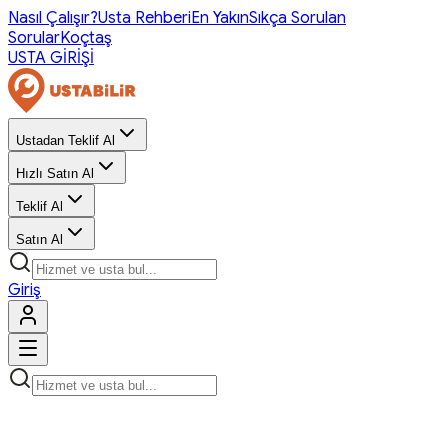
Nasıl Çalışır?
Usta Rehberi
En Yakın
Sıkça Sorulan
Sorular
Koçtaş
USTA GİRİŞİ
Ustadan Teklif Al
Hızlı Satın Al
Teklif Al
Satın Al
Giriş