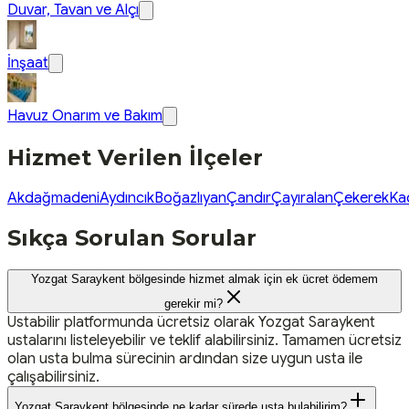
Duvar, Tavan ve Alçı
İnşaat
Havuz Onarım ve Bakım
Hizmet Verilen İlçeler
Akdağmadeni
Aydıncık
Boğazlıyan
Çandır
Çayıralan
Çekerek
Ka
Sıkça Sorulan Sorular
Yozgat Saraykent bölgesinde hizmet almak için ek ücret ödemem
gerekir mi?
Ustabilir platformunda ücretsiz olarak Yozgat Saraykent
ustalarını listeleyebilir ve teklif alabilirsiniz. Tamamen ücretsiz
olan usta bulma sürecinin ardından size uygun usta ile
çalışabilirsiniz.
Yozgat Saraykent bölgesinde ne kadar sürede usta bulabilirim?