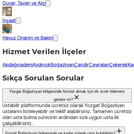
Duvar, Tavan ve Alçı
İnşaat
Havuz Onarım ve Bakım
Hizmet Verilen İlçeler
Akdağmadeni
Aydıncık
Boğazlıyan
Çandır
Çayıralan
Çekerek
Ka
Sıkça Sorulan Sorular
Yozgat Boğazlıyan bölgesinde hizmet almak için ek ücret ödemem
gerekir mi?
Ustabilir platformunda ücretsiz olarak Yozgat Boğazlıyan
ustalarını listeleyebilir ve teklif alabilirsiniz. Tamamen ücretsiz
olan usta bulma sürecinin ardından size uygun usta ile
çalışabilirsiniz.
Yozgat Boğazlıyan bölgesinde ne kadar sürede usta bulabilirim?