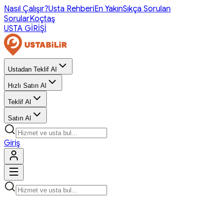
Nasıl Çalışır?
Usta Rehberi
En Yakın
Sıkça Sorulan
Sorular
Koçtaş
USTA GİRİŞİ
Ustadan Teklif Al
Hızlı Satın Al
Teklif Al
Satın Al
Giriş