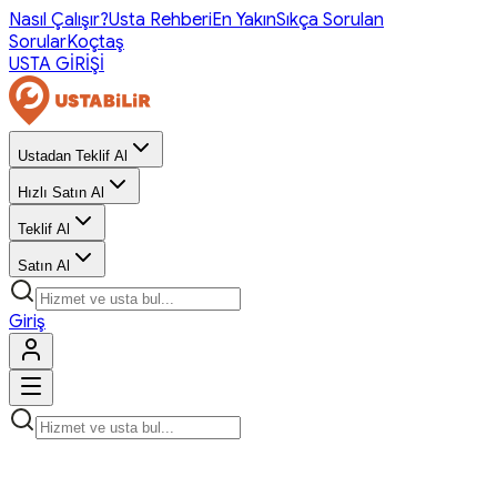
Nasıl Çalışır?
Usta Rehberi
En Yakın
Sıkça Sorulan
Sorular
Koçtaş
USTA GİRİŞİ
Ustadan Teklif Al
Hızlı Satın Al
Teklif Al
Satın Al
Giriş