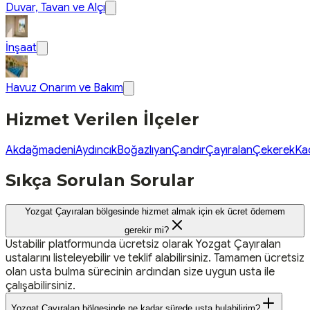
Duvar, Tavan ve Alçı
İnşaat
Havuz Onarım ve Bakım
Hizmet Verilen İlçeler
Akdağmadeni
Aydıncık
Boğazlıyan
Çandır
Çayıralan
Çekerek
Ka
Sıkça Sorulan Sorular
Yozgat Çayıralan bölgesinde hizmet almak için ek ücret ödemem
gerekir mi?
Ustabilir platformunda ücretsiz olarak Yozgat Çayıralan
ustalarını listeleyebilir ve teklif alabilirsiniz. Tamamen ücretsiz
olan usta bulma sürecinin ardından size uygun usta ile
çalışabilirsiniz.
Yozgat Çayıralan bölgesinde ne kadar sürede usta bulabilirim?