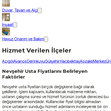
Duvar, Tavan ve Alçı
İnşaat
Havuz Onarım ve Bakım
Hizmet Verilen İlçeler
Acıgöl
Avanos
Derinkuyu
Gülşehir
Hacıbektaş
Kozaklı
Merkez
Ür
Nevşehir Usta Fiyatlarını Belirleyen
Faktörler
Nevşehir usta fiyatları birçok değişkene bağlı olarak
şekillenir. İşlem kapsamı, kullanılacak malzeme miktarı,
ustanın çalışma süresi ve hizmet türünün zorluk derecesi bu
değişkenler arasındadır. Kullanıcılar fiyat bilgisi almadan
önce ustaların sunduğu hizmet adımlarını inceleyerek bir ön