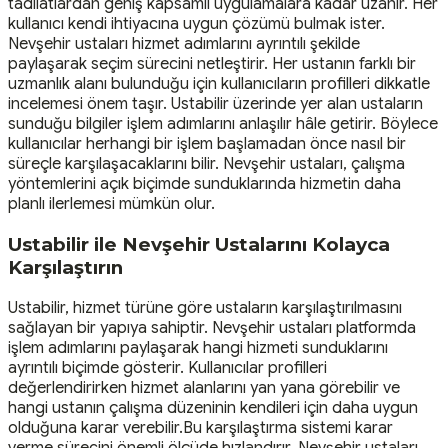
tadilatlardan geniş kapsamlı uygulamalara kadar uzanır. Her
kullanıcı kendi ihtiyacına uygun çözümü bulmak ister.
Nevşehir ustaları hizmet adımlarını ayrıntılı şekilde
paylaşarak seçim sürecini netleştirir. Her ustanın farklı bir
uzmanlık alanı bulunduğu için kullanıcıların profilleri dikkatle
incelemesi önem taşır. Ustabilir üzerinde yer alan ustaların
sunduğu bilgiler işlem adımlarını anlaşılır hâle getirir. Böylece
kullanıcılar herhangi bir işlem başlamadan önce nasıl bir
süreçle karşılaşacaklarını bilir. Nevşehir ustaları, çalışma
yöntemlerini açık biçimde sunduklarında hizmetin daha
planlı ilerlemesi mümkün olur.
Ustabilir ile Nevşehir Ustalarını Kolayca
Karşılaştırın
Ustabilir, hizmet türüne göre ustaların karşılaştırılmasını
sağlayan bir yapıya sahiptir. Nevşehir ustaları platformda
işlem adımlarını paylaşarak hangi hizmeti sunduklarını
ayrıntılı biçimde gösterir. Kullanıcılar profilleri
değerlendirirken hizmet alanlarını yan yana görebilir ve
hangi ustanın çalışma düzeninin kendileri için daha uygun
olduğuna karar verebilir.Bu karşılaştırma sistemi karar
verme sürecini önemli ölçüde hızlandırır. Nevşehir ustaları