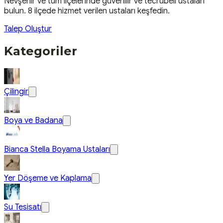
Nevşehir
ve tüm ilçelerinde güvenilir ve tecrübeli ustaları
bulun.
8 ilçede hizmet verilen ustaları keşfedin.
Talep Oluştur
Kategoriler
Çilingir
Boya ve Badana
Bianca Stella Boyama Ustaları
Yer Döşeme ve Kaplama
Su Tesisatı