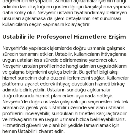
değerlendirme yapabilir. Sunulan açıklamalar işlemin hangi
adımlardan oluştuğunu gösterdiği için karşılaştırma yapmak
daha kolay olur. Nevşehir ustaları fiyatlandırmayı belirleyen
unsurları açıklamasa da işlem detaylarının net sunulması
kullanıcıların seçim yapmasını kolaylaştırır.
Ustabilir ile Profesyonel Hizmetlere Erişim
Nevşehir’de yapılacak işlemlerde doğru uzmanla çalışmak
sürecin tamamını etkiler. Ustabilir, kullanıcıların ihtiyaçlarına
uygun ustaları kısa sürede belirlemesine yardımcı olur.
Nevşehir ustaları profillerinde hangi adımları uyguladıklarını
ve çalışma biçimlerini açıkça belirtir. Bu şeffaf bilgi akışı
hizmet sürecinin daha düzenli ilerlemesini sağlar. Kullanıcılar
platformu ziyaret ederek ihtiyaç duydukları hizmeti birkaç
adımda belirleyebilir. Ustaların sunduğu açıklamalar
doğrultusunda hizmet planı erken aşamada netleşir.
Nevşehir’de doğru ustayla çalışmak için seçenekleri tek tek
aramanıza gerek yok. Ustabilir üzerinde yer alan ustaların
profillerini inceleyebilir, sundukları hizmetleri karşılaştırabilir
ve ihtiyaçlarınıza en uygun uzmanı hızlıca belirleyebilirsiniz.
Hizmetinizi güvenli ve planlı bir şekilde tamamlamak için
hemen Ustabilir’i ziyaret edin.