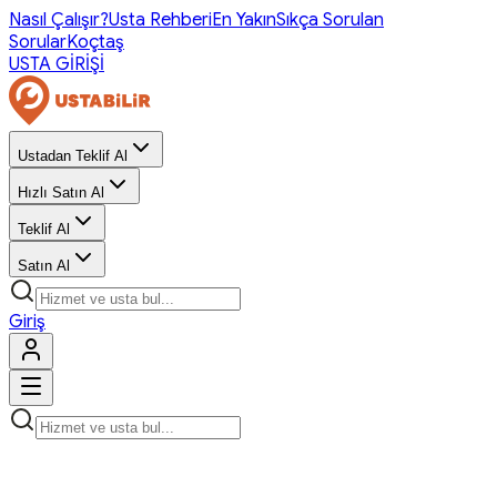
Nasıl Çalışır?
Usta Rehberi
En Yakın
Sıkça Sorulan
Sorular
Koçtaş
USTA GİRİŞİ
Ustadan Teklif Al
Hızlı Satın Al
Teklif Al
Satın Al
Giriş