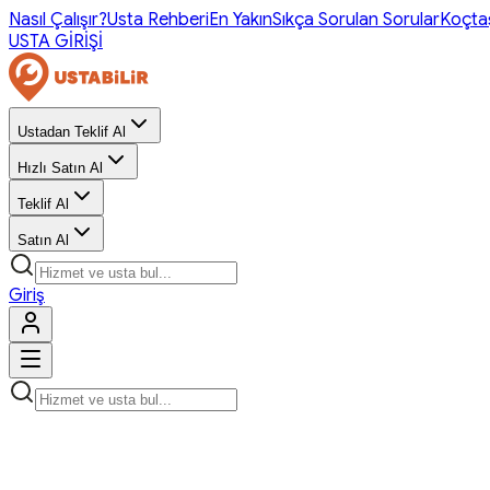
Nasıl Çalışır?
Usta Rehberi
En Yakın
Sıkça Sorulan Sorular
Koçta
USTA GİRİŞİ
Ustadan Teklif Al
Hızlı Satın Al
Teklif Al
Satın Al
Giriş