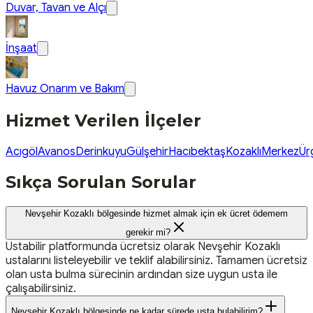
Duvar, Tavan ve Alçı
İnşaat
Havuz Onarım ve Bakım
Hizmet Verilen İlçeler
Acıgöl
Avanos
Derinkuyu
Gülşehir
Hacıbektaş
Kozaklı
Merkez
Ür
Sıkça Sorulan Sorular
Nevşehir Kozaklı bölgesinde hizmet almak için ek ücret ödemem
gerekir mi?
Ustabilir platformunda ücretsiz olarak Nevşehir Kozaklı
ustalarını listeleyebilir ve teklif alabilirsiniz. Tamamen ücretsiz
olan usta bulma sürecinin ardından size uygun usta ile
çalışabilirsiniz.
Nevşehir Kozaklı bölgesinde ne kadar sürede usta bulabilirim?