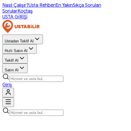
Nasıl Çalışır?
Usta Rehberi
En Yakın
Sıkça Sorulan
Sorular
Koçtaş
USTA GİRİŞİ
Ustadan Teklif Al
Hızlı Satın Al
Teklif Al
Satın Al
Giriş