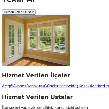
Hemen Talep Oluştur
Hizmet Verilen İlçeler
Acıgöl
Avanos
Derinkuyu
Gülşehir
Hacıbektaş
Kozaklı
Merkez
Ür
Hizmet Verilen Ustalar
İlçe seçimi yaparak ,seçtiğiniz konumdaki ustaları