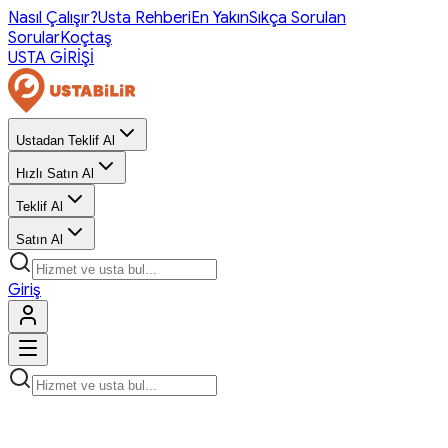
Nasıl Çalışır?
Usta Rehberi
En Yakın
Sıkça Sorulan
Sorular
Koçtaş
USTA GİRİŞİ
Ustadan Teklif Al
Hızlı Satın Al
Teklif Al
Satın Al
Giriş