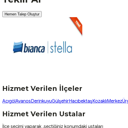
Hemen Talep Oluştur
Hizmet Verilen İlçeler
Acıgöl
Avanos
Derinkuyu
Gülşehir
Hacıbektaş
Kozaklı
Merkez
Ür
Hizmet Verilen Ustalar
İlçe seçimi yaparak ,seçtiğiniz konumdaki ustaları