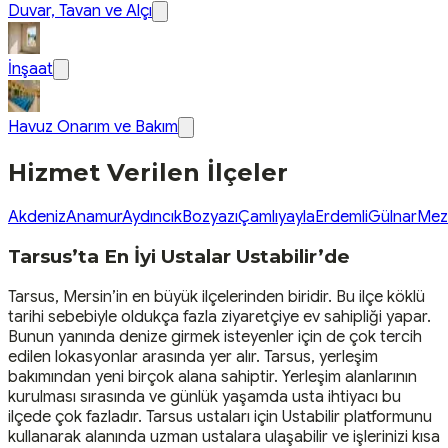
Duvar, Tavan ve Alçı
İnşaat
Havuz Onarım ve Bakım
Hizmet Verilen İlçeler
Akdeniz
Anamur
Aydıncık
Bozyazı
Çamlıyayla
Erdemli
Gülnar
Mezi
Tarsus’ta En İyi Ustalar Ustabilir’de
Tarsus, Mersin’in en büyük ilçelerinden biridir. Bu ilçe köklü
tarihi sebebiyle oldukça fazla ziyaretçiye ev sahipliği yapar.
Bunun yanında denize girmek isteyenler için de çok tercih
edilen lokasyonlar arasında yer alır. Tarsus, yerleşim
bakımından yeni birçok alana sahiptir. Yerleşim alanlarının
kurulması sırasında ve günlük yaşamda usta ihtiyacı bu
ilçede çok fazladır. Tarsus ustaları için Ustabilir platformunu
kullanarak alanında uzman ustalara ulaşabilir ve işlerinizi kısa