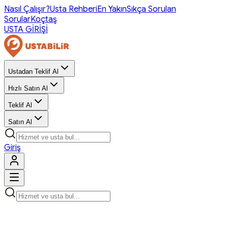
Nasıl Çalışır?
Usta Rehberi
En Yakın
Sıkça Sorulan
Sorular
Koçtaş
USTA GİRİŞİ
Ustadan Teklif Al
Hızlı Satın Al
Teklif Al
Satın Al
Giriş